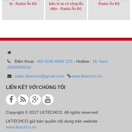
Electrical Connection: 22 AWG, 5" (127 mm) long
từ - Radix/ Ấn Độ
kiểu lò xo có công tắc
Radix/ Ấn Độ
Cycle Time: Opening time: 11 seconds; Closing time: 5 seconds
điện - Radix/ Ấn Độ
Enclosure Rating: General purpose
Housing Material: Aluminum
Giá: Liên hệ
Điện thoại:
+84 0246 6868 323
- Hotline :
Mr Nam
0904868034
sales.lktechco@gmail.com
www.lktechco.vn
LIÊN KẾT VỚI CHÚNG TÔI
Copyright © 2017 LKTECHCO. All rights reserved.
LKTECHCO giữ bản quyền nội dung trên website
www.lktechco.vn