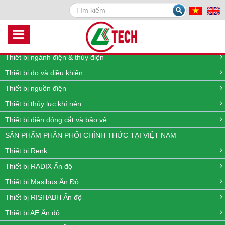
Search
DANH MỤC SẢN PHẨM
Thiết bị quan trắc môi trường online
Thiết bị đo lưu lượng, nhiệt độ, áp suất và mức
Thiết bị ngành điện & thủy điện
Thiết bị đo và điều khiển
Thiết bị nguồn điện
Thiết bị thủy lực khí nén
Thiết bị điện đóng cắt và bảo vệ.
SẢN PHẨM PHÂN PHỐI CHÍNH THỨC TẠI VIỆT NAM
Thiết bị Renk
Thiết bị RADIX Ấn độ
Thiết bị Masibus Ấn Độ
Thiết bị RISHABH Ấn độ
Thiết bị AE Ấn độ