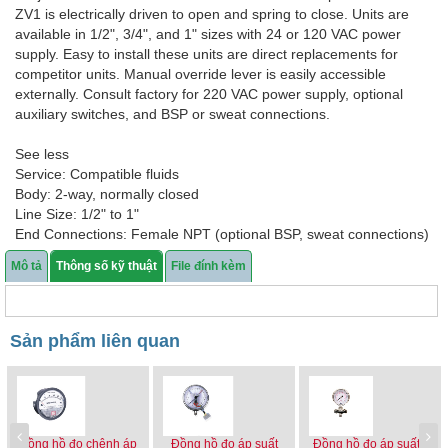
ZV1 is electrically driven to open and spring to close. Units are
available in 1/2", 3/4", and 1" sizes with 24 or 120 VAC power
supply. Easy to install these units are direct replacements for
competitor units. Manual override lever is easily accessible
externally. Consult factory for 220 VAC power supply, optional
auxiliary switches, and BSP or sweat connections.
See less
Service: Compatible fluids
Body: 2-way, normally closed
Line Size: 1/2" to 1"
End Connections: Female NPT (optional BSP, sweat connections)
Pressure Limits: Maximum: 300 psi (20.7 bar); Close-off: 1/2" to
Mô tả
Thông số kỹ thuật
File đính kèm
3/4": 22 psi (1.5 bar), 1": 14.5 psi (1 bar)
Temperature Limits: Ambient: 32 to 104°F (0 to 40°C); Process: 0
to 201°F (0 to 94°C)
Wetted Materials: Brass, stainless steel, NBR
Sản phẩm liên quan
Flow Characteristic: Quick opening
Power Requirements: 120 VAC or 24 VAC, ±10%, 50/60 Hz,
(optional 220 VAC)
Power Consumption: 6.5 W
Input: On/off
Đồng hồ đo chênh áp
Đồng hồ đo áp suất
Đồng hồ đo áp suất -