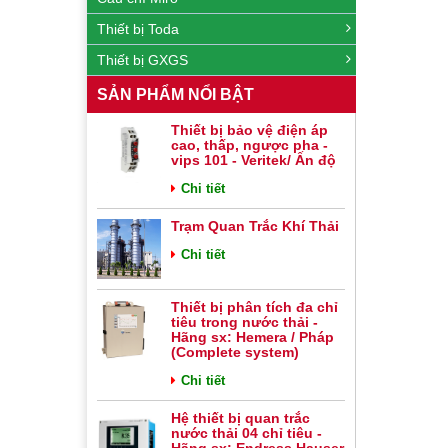
Thiết bị Toda
Thiết bị GXGS
SẢN PHẨM NỔI BẬT
Thiết bị bảo vệ điện áp
cao, thấp, ngược pha -
vips 101 - Veritek/ Ấn độ
Chi tiết
Trạm Quan Trắc Khí Thải
Chi tiết
Thiết bị phân tích đa chỉ
tiêu trong nước thải -
Hãng sx: Hemera / Pháp
(Complete system)
Chi tiết
Hệ thiết bị quan trắc
nước thải 04 chỉ tiêu -