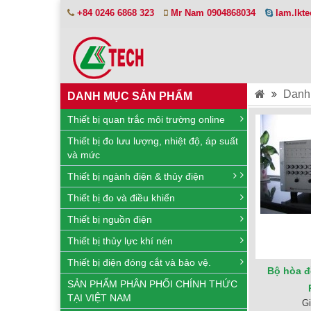
+84 0246 6868 323
Mr Nam 0904868034
lam.lkt
Danh
DANH MỤC SẢN PHẨM
Thiết bị quan trắc môi trường online
Thiết bị đo lưu lượng, nhiệt độ, áp suất
và mức
Thiết bị ngành điện & thủy điện
Thiết bị đo và điều khiển
Thiết bị nguồn điện
Thiết bị thủy lực khí nén
Thiết bị điện đóng cắt và bảo vệ.
Bộ hòa đ
SẢN PHẨM PHÂN PHỐI CHÍNH THỨC
TẠI VIỆT NAM
Gi