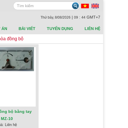
Search
|
:
GMT+7
Thứ bảy, 8/08/2026
09
44
 ÁN
BÀI VIẾT
TUYỂN DỤNG
LIÊN HỆ
 hòa đồng bộ
ồng bộ bằng tay
MZ-10
iá: Liên hệ