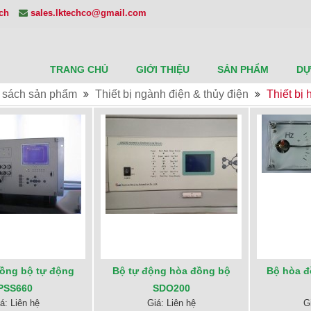
ech
sales.lktechco@gmail.com
TRANG CHỦ
GIỚI THIỆU
SẢN PHẨM
DỰ
 sách sản phẩm
Thiết bị ngành điện & thủy điện
Thiết bị
ồng bộ tự động
Bộ tự động hòa đồng bộ
Bộ hòa đ
PSS660
SDO200
á: Liên hệ
Giá: Liên hệ
G