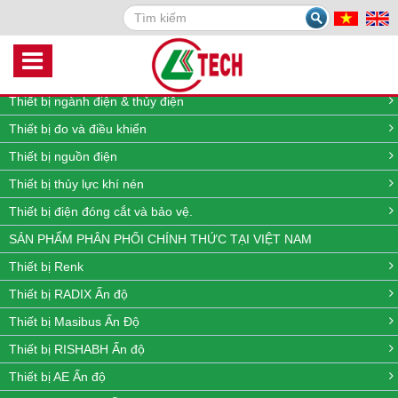
Search
DANH MỤC SẢN PHẨM
Thiết bị quan trắc môi trường online
Thiết bị đo lưu lượng, nhiệt độ, áp suất và mức
Thiết bị ngành điện & thủy điện
Thiết bị đo và điều khiển
Thiết bị nguồn điện
Thiết bị thủy lực khí nén
Thiết bị điện đóng cắt và bảo vệ.
SẢN PHẨM PHÂN PHỐI CHÍNH THỨC TẠI VIỆT NAM
Thiết bị Renk
Thiết bị RADIX Ấn độ
Thiết bị Masibus Ấn Độ
Thiết bị RISHABH Ấn độ
Thiết bị AE Ấn độ